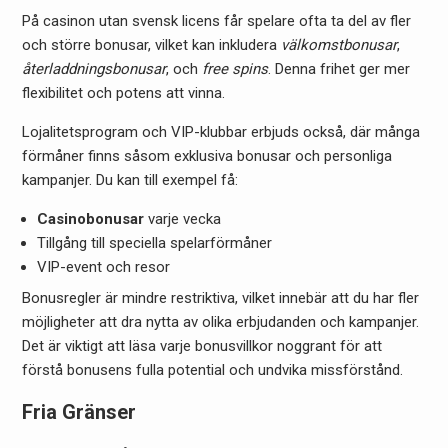
På casinon utan svensk licens får spelare ofta ta del av fler
och större bonusar, vilket kan inkludera
välkomstbonusar
,
återladdningsbonusar
, och
free spins
. Denna frihet ger mer
flexibilitet och potens att vinna.
Lojalitetsprogram och VIP-klubbar erbjuds också, där många
förmåner finns såsom exklusiva bonusar och personliga
kampanjer. Du kan till exempel få:
Casinobonusar
varje vecka
Tillgång till speciella spelarförmåner
VIP-event och resor
Bonusregler är mindre restriktiva, vilket innebär att du har fler
möjligheter att dra nytta av olika erbjudanden och kampanjer.
Det är viktigt att läsa varje bonusvillkor noggrant för att
förstå bonusens fulla potential och undvika missförstånd.
Fria Gränser