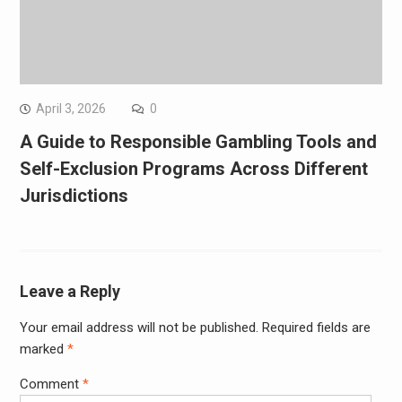
April 3, 2026
0
A Guide to Responsible Gambling Tools and
Self-Exclusion Programs Across Different
Jurisdictions
Leave a Reply
Your email address will not be published.
Required fields are
marked
*
Comment
*