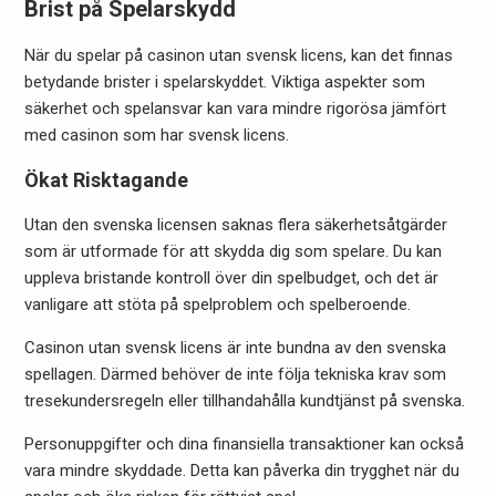
Brist på Spelarskydd
När du spelar på casinon utan svensk licens, kan det finnas
betydande brister i spelarskyddet. Viktiga aspekter som
säkerhet och spelansvar kan vara mindre rigorösa jämfört
med casinon som har svensk licens.
Ökat Risktagande
Utan den svenska licensen saknas flera säkerhetsåtgärder
som är utformade för att skydda dig som spelare. Du kan
uppleva bristande kontroll över din spelbudget, och det är
vanligare att stöta på spelproblem och spelberoende.
Casinon utan svensk licens är inte bundna av den svenska
spellagen. Därmed behöver de inte följa tekniska krav som
tresekundersregeln eller tillhandahålla kundtjänst på svenska.
Personuppgifter och dina finansiella transaktioner kan också
vara mindre skyddade. Detta kan påverka din trygghet när du