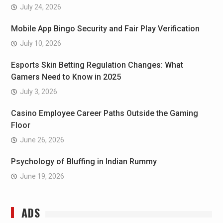
July 24, 2026
Mobile App Bingo Security and Fair Play Verification
July 10, 2026
Esports Skin Betting Regulation Changes: What
Gamers Need to Know in 2025
July 3, 2026
Casino Employee Career Paths Outside the Gaming
Floor
June 26, 2026
Psychology of Bluffing in Indian Rummy
June 19, 2026
ADS