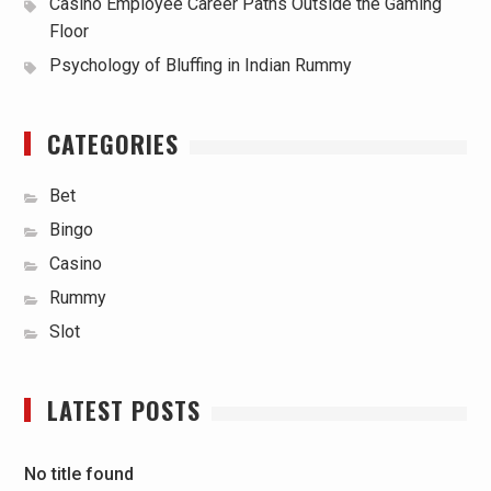
Casino Employee Career Paths Outside the Gaming
Floor
Psychology of Bluffing in Indian Rummy
CATEGORIES
Bet
Bingo
Casino
Rummy
Slot
LATEST POSTS
No title found