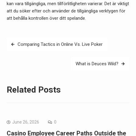
kan vara tillgängliga, men tillförlitligheten varierar. Det är viktigt
att du söker efter och använder de tillgängliga verktygen för
att behålla kontrollen över ditt spelande.
Post
Comparing Tactics in Online Vs. Live Poker
navigation
What is Deuces Wild?
Related Posts
June 26, 2026
0
Casino Employee Career Paths Outside the