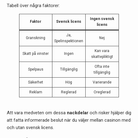
Tabell över några faktorer:
Ingen svensk
Faktor
Svensk licens
licens
Ja,
Granskning
Nej
Spelinspektionen
Kan vara
Skatt på vinster
Ingen
skattepliktigt
Ofta inte
Spelpaus
Tillgänglig
tillgänglig
Säkerhet
Hög
Varierande
Reklam
Reglerad
Oreglerad
Att vara medveten om dessa
nackdelar
och risker hjälper dig
att fatta informerade beslut när du väljer mellan casinon med
och utan svensk licens.