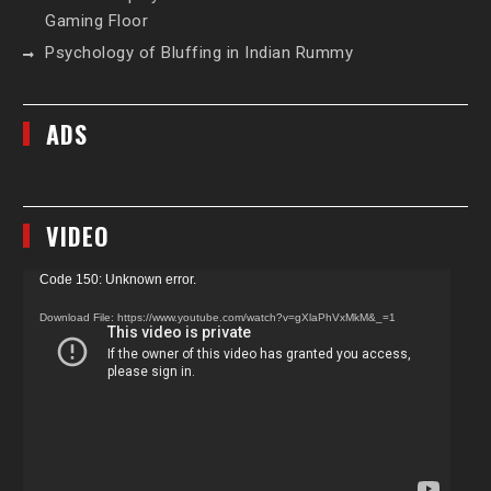
Gaming Floor
Psychology of Bluffing in Indian Rummy
ADS
VIDEO
Video
Code 150: Unknown error.
Player
Download File: https://www.youtube.com/watch?v=gXlaPhVxMkM&_=1