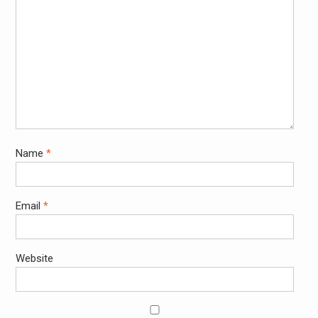
Name
*
Email
*
Website